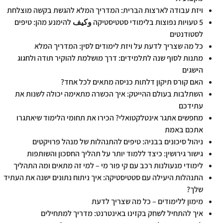
ויזת עבודה לארצות הברית: המדריך המלא להגשת בקשה מוצלחת
5 טעויות נפוצות בלימודי סטטיסטיקה وكيف להימנע מהן: טיפים
לסטודנטים
כל מה שצריך לדעת על ויזת לימודים לסין: המדריך המלא
מתנות לסוף שנה לתלמידים: דרך מושלמת להוקיר תודה ולחגוג
הישגים
האם קורס תיקון דלתות כניסה מתאים לכל אחד?
השתלבות בעולם ההייטק: איך הכשרה מתאימה יכולה לשנות את
עתידכם
מחפשים אתגר אינטלקטואלי? הכירו את תחומי הלימוד שיאתגרו
אתכם באמת
ניהול סיכונים בבניה: טיפים להתנהלות של מנהל פרויקטים
גישור גירושין: כיצד ללמוד יותר על תהליך החסכון והשותפות
לימודי מנעולנות רכב עם קי פור מי – למי זה מתאים ומה התהליך
התנהלות היעילה עם סטטיסטיקה: איך ניתוח נתונים ישנה את העתיד
שלך?
מימון ללימודים – כל מה שצריך לדעת
איך להתחיל לשחק בקזינו באינטרנט: מדריך למתחילים