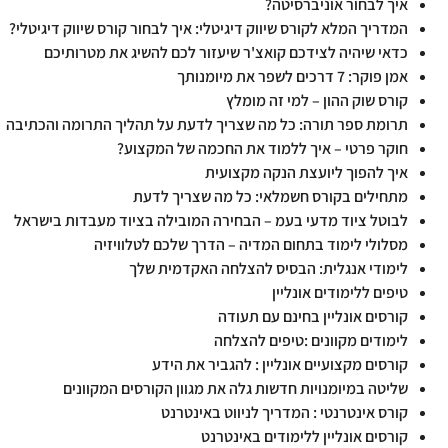
איך לבחור אוניברסיטה?
המדריך המלא לקורס שיווק דיגיטלי: איך לבחור קורס שיווק דיגיטלי?
כדאי שיהיה לצידכם קואצ'ר שיעזור לכם להשיג את מטרותיכם
אמן פוקר: 7 דרכים לשפר את מיומנותך
קורס שוק ההון – למי זה מומלץ
תרומת ספר תורה: כל מה שצריך לדעת על תהליך התרומה והכתיבה
חוקר פרטי – איך ללמוד את החכמה של המקצוע?
איך להפוך ליועצת הנקה מקצועית
מתחילים בקורס חשמלאי: כל מה שצריך לדעת
לבוטל ציוד מדעי בעמ – הבחירה המובילה בציוד מעבדות בישראל
מסלולי לימוד בתחום המדיה – הדרך שלכם לטלוויזיה
לימודי אנגלית: הבסיס להצלחה האקדמית שלך
טיפים ללימודים אונליין
קורסים אונליין בחינם עם תעודה
לימודים מקוונים :טיפים להצלחה
קורסים מקצועיים אונליין : להגביר את הידע
שליטה במיומנויות חדשות גלה את מגוון הקורסים המקוונים
קורס אינטרנטי : המדריך לניווט באינטרנט
קורסים אונליין ללימודים באינטרנט