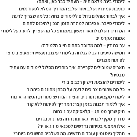
לימודי בינה מלאכותית – העתיד כבר כאן, ואתם?
כתיבת סמינריון שלב אחר שלב: המדריך המלא לסטודנטים
איך לבחור אוהלים גדולים ללימודים בחוץ: כל מה שצריך לדעת
לימודי סייבר: 5 סיבות למה זה הזמן הנכון להיכנס לתחום
המדריך השלם לתואר ראשון באמנות: כל מה שצריך לדעת על לימודי
אמנות אקדמיים
עריכת דין – למה מדובר בתחום חייב הלמידה?
חמישה טיפים זהב להצלחה בלימודי עיצוב תעשייתי: מעיצוב מוצר
לפיתוח מוצרים
תארים שמובילים לקריירה: איך בוחרים מסלול לימודים עם עתיד
מבטיח?
לימודים להוצאת רישיון רכב ציבורי
כל מה שהורים צריכים לדעת על מבחן מחוננים כיתה ו'
לימודי מקצועות תורניים והציוד הנדרש: מסורת, הכשרה ואיכות
איך ללמוד תכנות בזמן קצר: המדריך לפיתוח ללא קוד
תיק שרוך ממותג – קלאסיקה עם נוכחות
מדריך מקיף לבחירת ארונות הזזה וארונות בגדים
אילו אמצעי בטיחות נדרשים לטכנאי מיזוג אוויר?
תהליך גיוס ומיון עובדים חדשים: מה השלבים החשובים ביותר?