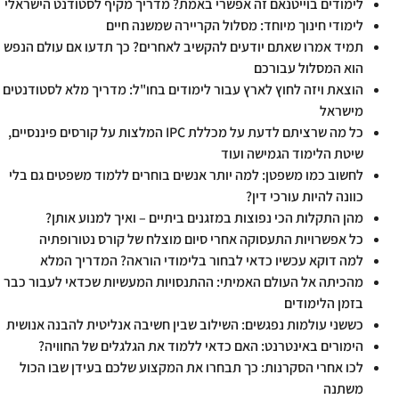
לימודים בוייטנאם זה אפשרי באמת? מדריך מקיף לסטודנט הישראלי
לימודי חינוך מיוחד: מסלול הקריירה שמשנה חיים
תמיד אמרו שאתם יודעים להקשיב לאחרים? כך תדעו אם עולם הנפש
הוא המסלול עבורכם
הוצאת ויזה לחוץ לארץ עבור לימודים בחו"ל: מדריך מלא לסטודנטים
מישראל
כל מה שרציתם לדעת על מכללת IPC המלצות על קורסים פיננסיים,
שיטת הלימוד הגמישה ועוד
לחשוב כמו משפטן: למה יותר אנשים בוחרים ללמוד משפטים גם בלי
כוונה להיות עורכי דין?
מהן התקלות הכי נפוצות במזגנים ביתיים – ואיך למנוע אותן?
כל אפשרויות התעסוקה אחרי סיום מוצלח של קורס נטורופתיה
למה דוקא עכשיו כדאי לבחור בלימודי הוראה? המדריך המלא
מהכיתה אל העולם האמיתי: ההתנסויות המעשיות שכדאי לעבור כבר
בזמן הלימודים
כששני עולמות נפגשים: השילוב שבין חשיבה אנליטית להבנה אנושית
הימורים באינטרנט: האם כדאי ללמוד את הגלגלים של החוויה?
לכו אחרי הסקרנות: כך תבחרו את המקצוע שלכם בעידן שבו הכול
משתנה