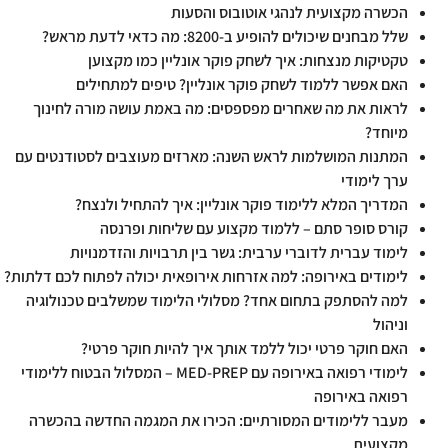
הכשרה מקצועית לנהגי אוטובוס והסעות
שלל מבחנים שיכולים להופיע ב-8200: מה כדאי לדעת מראש?
טקטיקות מנצחות: איך לשחק פוקר אונליין כמו מקצוען
האם אפשר ללמוד לשחק פוקר אונליין? טיפים למתחילים
לראות את מה שאחרים מפספסים: מה באמת עושה מורה לחינוך
מיוחד?
המתנות המושלמות לראש השנה: מארזים מעוצבים לסטודנטים עם
ערך לימודי
המדריך המלא ללימוד פוקר אונליין: איך להתחיל ולנצח?
קורס סופר סתם – ללמוד מקצוע עם שליחות ופרנסה
לימוד עברית לדוברי ערבית: גשר בין תרבויות והזדמנויות
לימודים באירופה: למה אזרחות אירופאית יכולה לפתוח לכם דלתות?
למה להסתפק בתחום אחד? מסלולי הלימוד שמשלבים טכנולוגיה
וניהול
האם חוקר פרטי יכול ללמד אותך איך להיות חוקר פרטי?
לימודי רפואה באירופה עם MED-PREP – המסלול הבטוח ללימודי
רפואה באירופה
מעבר ללימודים המסורתיים: הכירו את המגמה החדשה בהכשרה
מקצועית