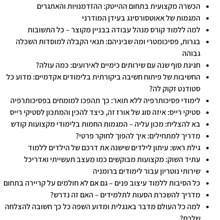
הכשרה מקצועית בתחום ההייטק: ההזדמנויות והאתגרים
המגמות של אאוטסורסינג בעידן המודרני
למה ללמוד קורס מנהל עבודה בבניין מקוצר – כל התשובות
בגרות, פסיכומטרי ומה שביניהם: תנאי הקבלה למוסדות השכלה
גבוהה
חגיגת סוף שנה עם שירותים כימיים לאירועים: כמה עולה?
החשיבות של פיתוח חשיבה ביקורתית בלימודים אקדמיים: מדוע כל
סטודנט זקוק לה?
לימודי פסיכותרפיה ללא תואר: כך תהפכו למומחים בפסיכותרפיה
סטיקי רייס: איזה סוג של אורז זה, כיצד להכין והמתכון לסטיקי רייס
בא להצליח: מכון עליה – המגמות החמות בלימודי מקצועות קודש
מדריך למתחילים: איך להפוך לחוקר פרטי?
גילת ראש: עיתון לילדים שישנה את דרכם של הילדים ללמוד
עתיד השוק: מקצועות מבוקשים כמו מעצב תעשייתי ואדריכל
שירותי נוטריון עבור לימודים ברומניה
כל הסיבות ללמוד עיצוב פנים – גם אם לא חולמים על קריירה בתחום
מדריך להשכרת הסעות לתלמידים – האם זה נדרש?
למה כל העולם מדבר באנגלית ומדוע השפה כל כך חשובה להצלחה
שלכם?