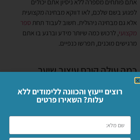
אתם פותחים מספרה ללא ניסיון אתם יכולים
לפגוע בשם שלכם, לאו דווקא מבחינה מקצועית
אלא גם מבחינה ניהולית. חשוב לעבוד תחת
ספר
מקצועי
, לרכוש כמה שיותר מידע וברגע בו אתם
מרגישים מוכנים, תפרשו כנפיים.
כמה עולה קורס עיצוב שיער
בצפון?
רוצים ייעוץ והכוונה ללימודים ללא
המחיר אותו נשלם עבור קורס עיצוב שיער בצפון
עלות? השאירו פרטים
משתנה בהתאם לסוג הקורס אותו בחרנו ולמספר
המפגשים. כמו כן, יש לנו מסלולים שונים בהתאם
לנוחות התלמיד. כך שאם אתם רוצים לקבל
מחיר מדויק, אתם צריכים לפנות אלינו ולקבל את