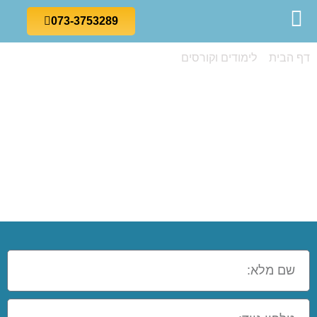
073-3753289
דף הבית
»
לימודים וקורסים
»
לכבוש ולנצח: קורס מדריכי
כדורגל
לכבוש ולנצח:
קורס מדריכי
כדורגל