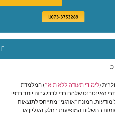
073-3753289
לרית (
לימודי תעודה ללא תואר
) המלמדת
רי האינטרנט שלהם כדי לדרג גבוה יותר בדפי
ש (SERP) מבלי לשלם על מודעות. המונח "אורגני" מתייחס לתוצאות
עות ב-SERP, בשונה מפרסומות בתשלום המופיעות בחלק העליון או