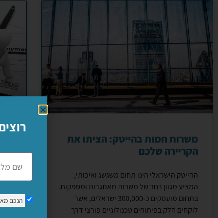
רוצים
משרות חמות בהייטק: הציתו את
מוע
הקריירה שלכם
הופ
ההייטק הישראלי הינו תחום משגשג ואיכותי,
מועמ
המציע מגוון רחב של משרות מאתגרות ומספקות.
בתחום מועסקים כ-300,000 ישראלים, אשר
הנכם מא
לוקחים חלק בפיתוחים טכנולוגיים פורצי דרך