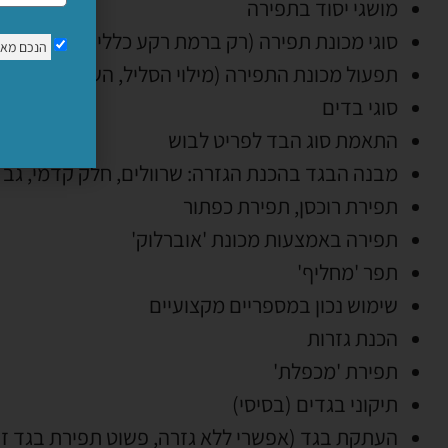
מושגי יסוד בתפירה
סוגי מכונת תפירה (רק ברמת רקע כללי)
הנכם מא
תפעול מכונת התפירה (מילוי הסליל, השחלת החוט, הו
סוגי בדים
התאמת סוג הבד לפריט לבוש
מבנה הבגד בהכנת הגזרה: שרוולים, חלק קדמי, גב 
תפירת רוכסן, תפירת כפתור
תפירה באמצעות מכונת 'אוברלוק'
תפר 'מחליף'
שימוש נכון במספריים מקצועיים
הכנת גזרות
תפירת 'מכפלת'
תיקוני בגדים (בסיסי)
העתקת בגד (אפשרי ללא גזרה, פשוט תפירת בגד זה