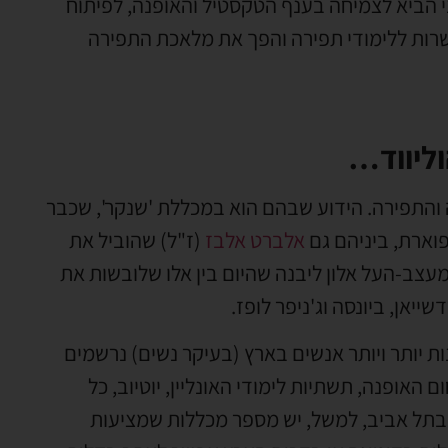
ני הביא לצמיחה בענף הטקסטיל והאופנה, לפיתוח
רות ללימודי תפירה והפך את מלאכת התפירה
וליווד…
ה והתפירה. הידוע שבהם הוא במכללת 'שנקר', שכבר
וארת, ביניהם גם
אלברט אלבז
(ז"ל) שהוביל את
וליווד ומעצב-העל אלון ליבנה שהיום בין אלו שלובשות את
יאן, ביונסה וג'ניפר לופז.
 יותר ויותר אנשים בארץ (בעיקר נשים) נרשמים
האופנה, תשתיות לימודי האונליין, יוטיוב, כל
בתל אביב, למשל, יש מספר מכללות שמציעות