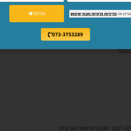
שליחה
שרים את
מדיניות פרטיות
ותנאי שימוש
רדת ה'רגלית', אופן הנחת הבד וכו')
073-3753289
הבגד
ה לבגד ישן/קיים שאת אוהבת)