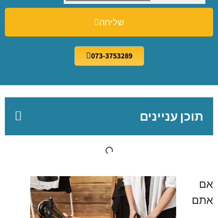
שליחה
073-3753289
תוכן עניינים
אם
אתם