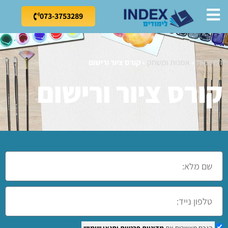
073-3753289
דף הבית
»
אמנות ומשחק
»
קורס ציור ורישום
קורס ציור ורישום
הנכם מאשרים את
מדיניות פרטיות
ותנאי שימוש