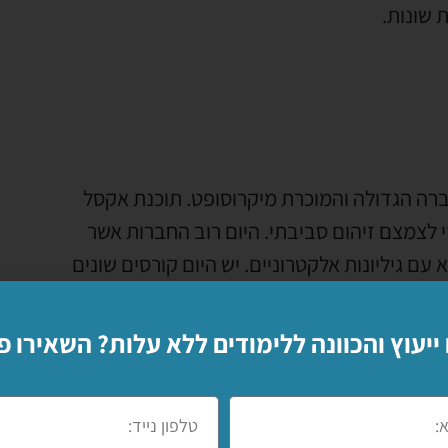
 שונות.
רה הגדולה והמוכרת מיקרוסופט. תוכנת אקסל
י לצמצם זיהום סביבתי. היום רוב החברות אשר
ם גיליונות אלקטרוניים. יש היום קורסים שונים
ר על תוכנה מאוד פשוטה, אבל אתם צריכים היקף
לחברות הגדולות. יש קורס אקסל המיועד למתחילים
 ייעוץ והכוונה ללימודים ללא עלות? השאירו פ
 את תוכנת האופיס ולהשתלב בעבודה במקומות