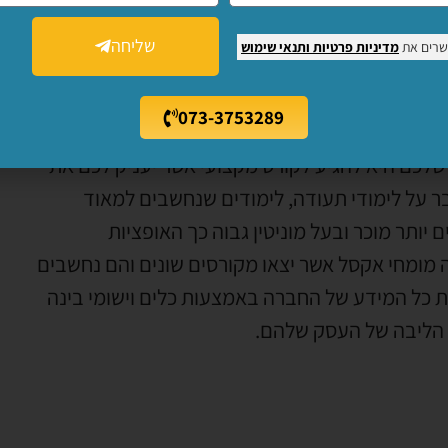
שליחה
שרים את
מדיניות פרטיות
ותנאי שימוש
וסד הלימודים?
073-3753289
ל להזיז דברים. עם זאת, יש עוד שלב שאתם חייבים
לכם היא להגיע לקורס מקצועי אשר יעניק לכם את
ר על לימודי תעודה, לימודים שנחשבים למאוד
ותר מוכר ובעל מוניטין גבוה כך האופציות
ה מומחי אקסל אשר יצאו מקורסים שונים והם נחשבים
 כל המידע של החברה באמצעות כלים וישומי בינה
ר הליבה של העסק שלהם.