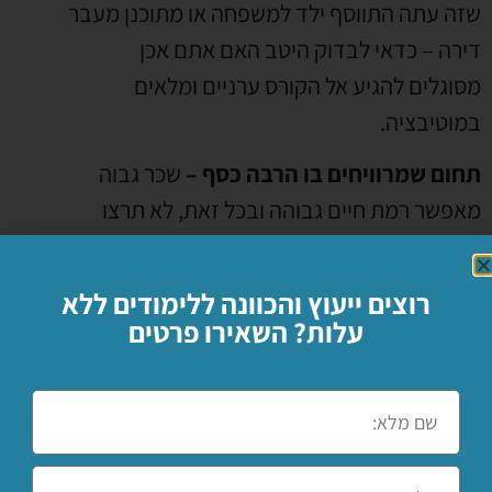
שזה עתה התווסף ילד למשפחה או מתוכנן מעבר
דירה – כדאי לבדוק היטב האם אתם אכן
מסוגלים להגיע אל הקורס ערניים ומלאים
במוטיבציה.
תחום שמרוויחים בו הרבה כסף –
שכר גבוה
מאפשר רמת חיים גבוהה ובכל זאת, לא תרצו
למצוא את עצמכם מבלים את רוב שעות היום
שלכם במקום עבודה שאתם לא אוהבים. בחירה
רוצים ייעוץ והכוונה ללימודים ללא
נכונה של מקצוע היא כזו שתואמת את דרישות
עלות? השאירו פרטים
השכר שלכם, היכולות האישיות, הכישורים ותחומי
העניין. גם אם המטרה העיקרית שלכם היא כסף,
אל תבחרו במקצוע שלא מעניין אתכם או מתאים
ליכולות שלכם.