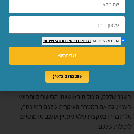
שזה עתה התווסף ילד למשפחה או מתוכנן מעבר
דירה – כדאי לבדוק היטב האם אתם אכן
מסוגלים להגיע אל הקורס ערניים ומלאים
במוטיבציה.
הנכם מאשרים את
מדיניות פרטיות
ותנאי שימוש
תחום שמרוויחים בו הרבה כסף –
שכר גבוה
שליחה
מאפשר רמת חיים גבוהה ובכל זאת, לא תרצו
למצוא את עצמכם מבלים את רוב שעות היום
שלכם במקום עבודה שאתם לא אוהבים. בחירה
073-3753289
נכונה של מקצוע היא כזו שתואמת את דרישות
השכר שלכם, היכולות האישיות, הכישורים ותחומי
העניין. גם אם המטרה העיקרית שלכם היא כסף,
אל תבחרו במקצוע שלא מעניין אתכם או מתאים
ליכולות שלכם.