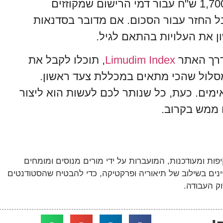
כדי להירשם יש לשלם 300 ש"ח עבור הריאיון, ו-1,700 ש"ח עבור דמי הרישום שמקוזזים
 החזר עבור הסכום. אם מדובר בסדנאות
ן את העלויות בהתאם לגיל.
דרך האתר
Limudim Index
, תוכלו לקבל את
סלול שהכי מתאים במכללת צעד ראשון.
ים. כעת, כל שנותר לכם לעשות הוא ליצור
ם ממש בקרוב.
ות ומעודכנות, המועברות על ידי מורים מנוסים ומומחים
נים בשילוב של תיאוריה ופרקטיקה, כדי להבטיח שהסטודנטים
ק העבודה.