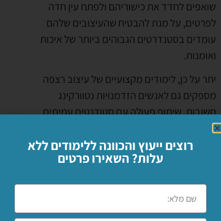
שואפים לחדד את כישוריהם ולפתח עין חדה
לפרטים, על מנת להבטיח שהעיצובים שלהם
עומדים בסטנדרטים הגבוהים ביותר של איכות
ואומנות.
יתר על כן, לימודים מקצועיים של עיצוב רצפה
מספקים גם לאנשים הזדמנויות נטוורקינג
חשובות. שיתוף פעולה עם סטודנטים עמיתים,
מדריכים ואנשי מקצוע בתעשייה מאפשר חילופי
רוצים ייעוץ והכוונה ללימודים ללא
רעיונות, תובנות וחוויות, מטפח צמיחה וחדשנות
עלות? השאירו פרטים
בתחום.
בסופו של דבר, השקעה בלימודים מקצועיים של
עיצוב רצפה היא החלטה נבונה עבור כל מי
ששואף לבנות קריירה מצליחה בתחום. זה לא רק