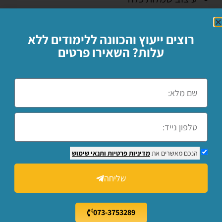
תדמיתנות
סטיילינג
רוצים ייעוץ והכוונה ללימודים ללא
בניית 'תיק מוצרים'
עלות? השאירו פרטים
בניית 'לוח השראה'
פיתוח רעיון לקולקציה
הפקת קולקציה
שיווק אופנה בעידן הרשתות החברתיות
והדיגיטל
שיטות צביעת בדים
הנכם מאשרים את
מדיניות פרטיות
ותנאי שימוש
הקמת סטודיו פרטי
בניית פרוטפוליו
שליחה
רקע על היסטוריה של האופנה
השתתפות ב'כיתת אומן'
073-3753289