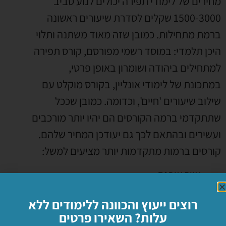
מחירים של לימודי תפירה יכולים לנוע סביב
1500-3000 שקלים לסדרת שיעורים ראשונה
ברמת מתחילות. כמובן שזה מאוד משתנה ותלוי
היכן תלמדי: במוסד רשמי מפורסם, קורס תפירה
למתחילים ביהודה ושומרון באופן פרטי,
במתכונת של לימודי אונליין, בקורס מוקלט עם
שילוב שיעורים 'חיים', וכדומה. כמובן שככל
שתתקדמי ברמה הקורסים הם יהיו יותר מורכבים
ועשירים ובהתאם לכך גם יעודכן המחיר שלהם.
קורסים ברמות מתקדמות יותר מציעים למשל:
איור אופנה
התמחויות לבחירה, ביניהן: עיצוב בגדי ים,
רוצים ייעוץ והכוונה ללימודים ללא
בגדי ילדים, שמלות ערב, מידות גדולות
עלות? השאירו פרטים
עיצוב שמלות כלה