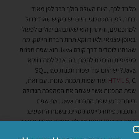
מלבד לכך, היום העולם הולך כבר לפן מאוד
ברור, לפן הטכנולוגי. היום יש ביקוש מאוד גדול
למתכנתים, והיתרון הוא שאתם גם יכולים לפעול
באופן עצמאי ולאו דווקא תחת חברת הייטק. מה
שאנחנו לומדים דרך קורס Java הוא שפת תכנות
ספציפית והיכולת לתמרן בה. אבל למה דווקא
Java? יש היום עוד שפות תכנות כמו SQL,
HTML 5
, C ועוד שפות תכנות שונות. עם זאת,
שפת התכנות אשר עשתה את המהפכה הגדולה
ביותר כרגע שפת התכנות Java. את שפת
התכנות פיתח ג'יימס גוסלינג בשנות התשעים.
שפת התכנות הזאת פועלת בעיקר בתוכנות אשר
עוסקות באינטרנט. יש היום היצע רחב של