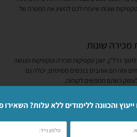
קטיקות שונות שיעזרו לכם להשיג את המטרה של
 מכירה שונות
תווך נדל"ן, ישנן טקטיקות מכירה וטקטיקות הנגשה
ים ומה הם אוהבים בנכסים מסוימים, יכולה גם
 לעסוק כשהם מחפשים לקוחות.
, סוגי הנכסים שבהם עוסקים בעיקר, האזורים בארץ
 ייעוץ והכוונה ללימודים ללא עלות? השאירו פ
יפה לענף הנדל"ן ולעסק התיווך, אך לא בלבד. הם
הם מספקים מידע רקע על תחומי הנדל"ן השונים, על
.