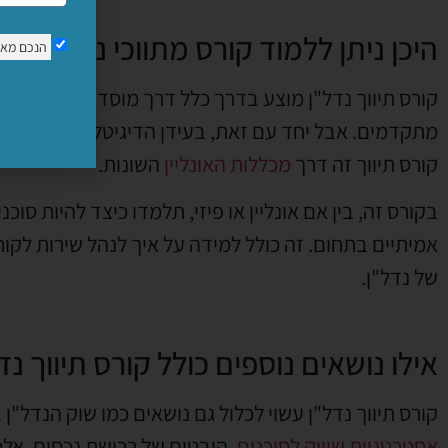
היכן ניתן ללמוד קורס מתווכי נדל"ן?
הנכם מא
קורס תיווך נדל"ן מוצע בדרך כלל דרך מוסדות מוסמכים כ
מתקדמים.
אבל יחד עם זאת, בעידן הדיגיטלי אתם יכולים
קורס תיווך זה דרך
מכללות האונליין
השונות.
בקורס זה, בין אם אונליין או פיזי, תלמדו כיצד להיות סו
אמיתיים בתחום. זה כולל למידה על איך לנהל שירות לקוחות
של נדל"ן.
אילו נושאים נוספים כולל קורס תיווך נד
קורס תיווך נדל"ן עשוי לכלול גם נושאים כמו שוק הנדל"ן ב
אסטרטגיות שיווק לסוכנים
, היבטים של רכישת נכסים, א