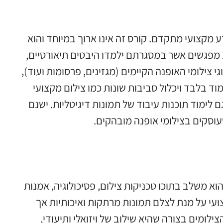
דע מקצועי מתקדם. קורס זה אינו ארוך במיוחד והוא
מאוד ממוקד. בדרך כלל קורס צילום אופנה יכלול כ10-15 מפגשים אשר במסגרתם ילמדו היבטים תיאורטיים,
 צילומי האופנה הקיימים (מגזינים, פרסומות ועוד),
ימוד בלבד ויכלול סביבות שונות כמו צילום מקצועי
 לימוד תוכנות עיבוד של תמונות דיגיטליות. ישנם
עוסקים בצילומי אופנה מובהקים.
וא משלב בתוכו טכניקות צילום, פסיכולוגיה, אמנות
עי על מנת לצלם תמונות מרתקות ואיכותיות אך
לומים בצורה שהיא שילוב של ויזואלי ותיעודי,