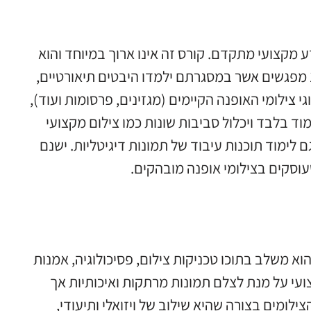
דע מקצועי מתקדם. קורס זה אינו ארוך במיוחד והוא
מאוד ממוקד. בדרך כלל קורס צילום אופנה יכלול כ10-15 מפגשים אשר במסגרתם ילמדו היבטים תיאורטיים,
 צילומי האופנה הקיימים (מגזינים, פרסומות ועוד),
ימוד בלבד ויכלול סביבות שונות כמו צילום מקצועי
 לימוד תוכנות עיבוד של תמונות דיגיטליות. ישנם
עוסקים בצילומי אופנה מובהקים.
וא משלב בתוכו טכניקות צילום, פסיכולוגיה, אמנות
עי על מנת לצלם תמונות מרתקות ואיכותיות אך
לומים בצורה שהיא שילוב של ויזואלי ותיעודי,