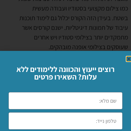
כמו צילום מקצועי בסטודיו ועבודה מעשית
בשטח. בעידן הזה הקורס יכלול גם לימוד תוכנות
עיבוד של תמונות דיגיטליות. ישנם קורסים אשר
מתמקדים יותר בצילומי סטודיו ויש אחרים
שעוסקים בצילומי אופנה מובהקים.
רוצים ייעוץ והכוונה ללימודים ללא
קורס צילום רחוב
עלות? השאירו פרטים
צילום אורבאני הוא סוג צילום שמושך רבים
להתמקצע ב. הוא משלב בתוכו טכניקות צילום,
פסיכולוגיה, אמנות ואת מהות התרבות בה
מצלמים. יש לדעת ליישם ידע מקצועי על מנת
לצלם תמונות מרתקות ואיכותיות אך במקביל יש