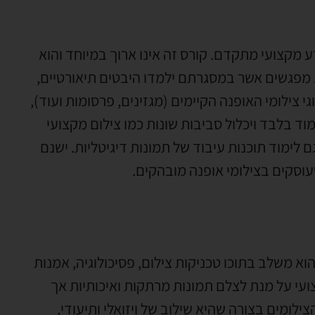
דע מקצועי מתקדם. קורס זה אינו ארוך במיוחד והוא
מאוד ממוקד. בדרך כלל קורס צילום אופנה יכלול כ10-15 מפגשים אשר במסגרתם ילמדו היבטים תיאורטיים,
 צילומי האופנה הקיימים (מגזינים, פרסומות ועוד),
ימוד בלבד ויכלול סביבות שונות כמו צילום מקצועי
 לימוד תוכנות עיבוד של תמונות דיגיטליות. ישנם
עוסקים בצילומי אופנה מובהקים.
וא משלב בתוכו טכניקות צילום, פסיכולוגיה, אמנות
עי על מנת לצלם תמונות מרתקות ואיכותיות אך
לומים בצורה שהיא שילוב של ויזואלי ותיעודי,