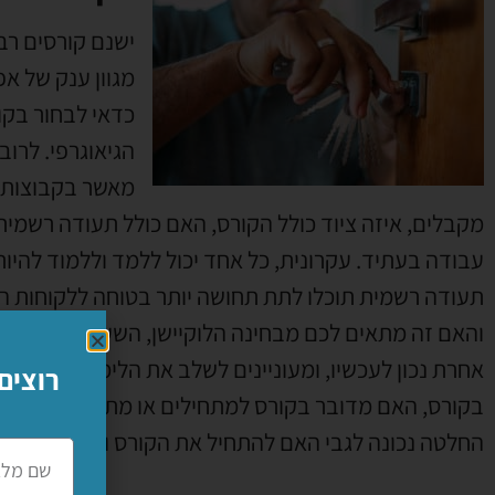
ישנם קורסים רב
מגוון ענק של אפ
כדאי לבחור בקו
הגיאוגרפי
.
לרוב
מאשר בקבוצות 
מקבלים
,
איזה ציוד כולל הקורס
,
האם כולל תעודה רשמית 
עבודה בעתיד
.
עקרונית
,
כל אחד יכול ללמד וללמוד להיות
תעודה רשמית תוכלו לתת תחושה יותר בטוחה ללקוחות ה
והאם זה מתאים לכם מבחינה הלוקיישן
,
השעות והימים ל
אחרת נכון לעכשיו
,
ומעוניינים לשלב את הלימודים שלכם
רוצים
בקורס
,
האם מדובר בקורס למתחילים או מתקדמים ובקיצ
החלטה נכונה לגבי האם להתחיל את הקורס ואיפה
.