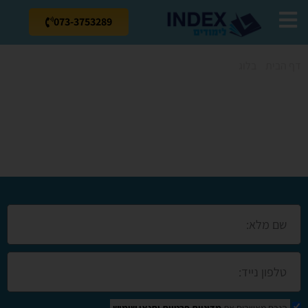
073-3753289
דף הבית
»
בלוג
»
קורס מנעולן במעלות-תרשיחא
קורס מנעולן
במעלות-תרשיחא
הנכם מאשרים את
מדיניות פרטיות
ותנאי שימוש