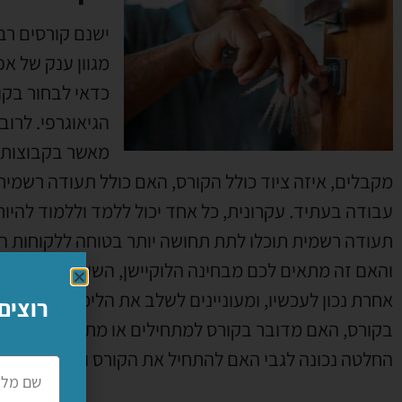
ישנם קורסים רב
מגוון ענק של אפ
כדאי לבחור בקו
הגיאוגרפי
.
לרוב
מאשר בקבוצות 
מקבלים
,
איזה ציוד כולל הקורס
,
האם כולל תעודה רשמית 
עבודה בעתיד
.
עקרונית
,
כל אחד יכול ללמד וללמוד להיות
תעודה רשמית תוכלו לתת תחושה יותר בטוחה ללקוחות ה
והאם זה מתאים לכם מבחינה הלוקיישן
,
השעות והימים ל
אחרת נכון לעכשיו
,
ומעוניינים לשלב את הלימודים שלכם
רוצים
בקורס
,
האם מדובר בקורס למתחילים או מתקדמים ובקיצ
החלטה נכונה לגבי האם להתחיל את הקורס ואיפה
.