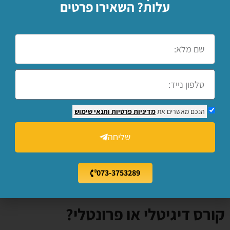
באשקלון ?
עלות? השאירו פרטים
המחיר של הקורסים משתנה ממוסד למוסד
בהתאם למשך הקורס
,
מספר השעות ואם הקורס
כולל גם ארגז כלים
.
ישנם קורסים שיציעו לכם
שיעור נסיון ללא עלות או כאלה שיאפשר לכם
לצפות בתוכן וידיאו חינמי
.
המחיר לקורס הוא
הנכם מאשרים את
מדיניות פרטיות
ותנאי שימוש
לרוב כמה אלפי שקלים
.
ישנם קורסים המשלבים
גם מנעולנות דלתות וגם רכבים ועולים לרוב
שליחה
יותר
.
כמו כן ישנם קורסים העוסקים בעיקר
באבטחה ומיגון
.
073-3753289
קורס דיגיטלי או פרונטלי?