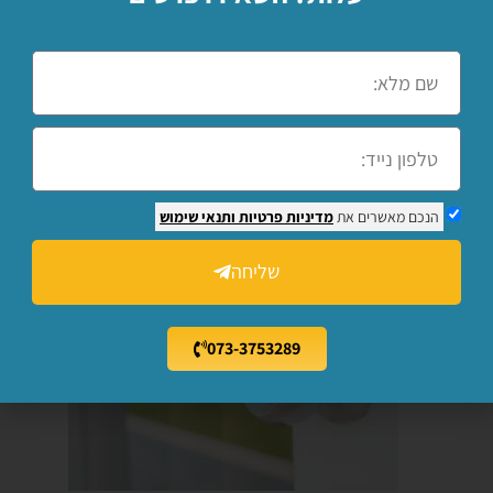
איך משחזרים מפתחות עם קודן
,
מה העלויות
והתמחור לכל פעולה
,
מה ההבדלים בין תחום
המנעולנות ברכב לעומת המנעולנות לבית ועוד
.
תלמדו גם ברמה המעשית איך לשכפל מפתחות
ושלטים
,
איך לקודד אותם ועוד
.
תוכלו לקבל
מידע אודות העבודה בתחום
,
מה התחרות ועוד
.
הנכם מאשרים את
מדיניות פרטיות
ותנאי שימוש
שליחה
מה
073-3753289