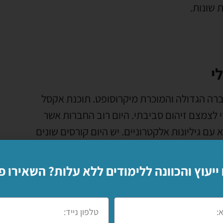
 שונות.
י
רה הגדולה והמוכרת מיקרוסופט. תוכנת אקסל
י לצמצם זיהום סביבתי. היום רוב החברות אשר
ם גיליונות אלקטרוניים. יש היום קורסים שונים
ר על תוכנה מאוד פשוטה, אבל אתם צריכים היקף
לחברות הגדולות. יש קורס אקסל המיועד למתחילים
 ייעוץ והכוונה ללימודים ללא עלות? השאירו פ
 את תוכנת האופיס ולהשתלב בעבודה במקומות