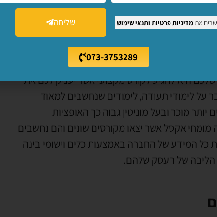
שליחה
שרים את
מדיניות פרטיות
ותנאי שימוש
את מוסד הלימודים?
073-3753289
ל להזיז דברים. עם זאת, יש עוד שלב שאתם חייבים
לכם היא להגיע לקורס מקצועי אשר יעניק לכם את
ר על לימודי תעודה, לימודים שנחשבים למאוד
ותר מוכר ובעל מוניטין גבוה כך האופציות
ה מומחי אקסל אשר יצאו מקורסים שונים והם נחשבים
 כל המידע של החברה באמצעות כלים וישומי בינה
ר הליבה של העסק שלהם.
ם