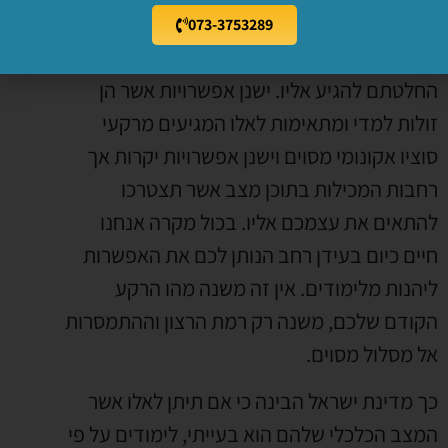
מחירים של מסלולי לימודים שונים אכן מסוגלים
073-3753289
להשתנות להם על פי מוסד הלימודים אשר
החלטתם להגיע אליו. ישנן אפשרויות אשר הן
זולות למדי ומתאימות לאלו המגיעים מרקעי
סוציו אקונומי מסוים וישנן אפשרויות יקרות אך
רחבות המכילות בתוכן מצב אשר תצטרכו
להתאים את עצמכם אליו. בכול מקרה אנחנו
חיים כיום בעידן רחב הנותן לכם את האפשרות
ליהנות מלימודים. אין זה משנה מהו הרקע
הקודם שלכם, משנה רק רמת הרצון וההתמסרות
אל מסלול מסוים.
כך מדינת ישראל הבינה כי אם תיתן לאלו אשר
המצב הכלכלי שלהם הוא בעייתי, לימודים על פי