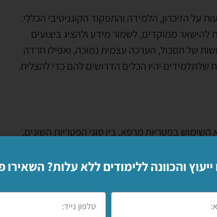
ות על הזיכרון, הלמידה והתפקוד הקוגניטיבי הכללי.
 להישאר ממוקדים, לשמור מידע ולהציג ביצועים
ושות של תסכול, הערכה עצמית נמוכה, ואפילו חרדה
יח שלתלמידים יהיו הכלים הדרושים להם כדי להצליח.
השימוש בפטריות מרפא. בין סוגי הפטריות השונים,
ציאליים שלה. מחקרים מראים כי פטריית רעמת אריה
ולקדם את צמיחת תאי העצב במוח. השפעות אלו
 ייעוץ והכוונה ללימודים ללא עלות? השאירו פ
ל ידי תמיכה בבריאות המוח הכללית שלהם.