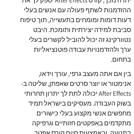
יתרה מכך, קורס After Effects יספק לך את
ההזדמנות לשתף פעולה עם אנשים בעלי
דעות דומות ומומחים בתעשייה, תוך טיפוח
סביבת למידה יצירתית ותומכת. היבט
נטוורקינג זה יכול להוביל לקשרים בעלי
ערך ולהזדמנויות עבודה פוטנציאליות
בתחום.
בין אם אתה מעצב גרפי, עורך וידאו,
אנימטור או יוצר סרטים שאפתן, שליטה ב-
After Effects יכולה לתת לך יתרון תחרותי
בשוק העבודה. מעסיקים בישראל תמיד
מחפשים אנשי מקצוע בעלי כישורים
מתקדמים באפקטים חזותיים וגרפיקה
בתנועה, ובאמצעות סיום קורס אפטר