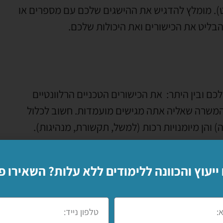
ט). מומלץ להדגיש את ההישגים שלכם עם מספרים או
הבליט את הכישורים ואת היכולות שלכם.
כם ובין היתר: את הכישורים הטכניים הרלוונטיים
המשרה שאליה אתה מגישים מועמדות. חשוב לכלול
) והן מיומנויות רכות (למשל, תקשורת, מנהיגות).
 ייעוץ והכוונה ללימודים ללא עלות? השאירו פ
פוך (התואר האחרון ראשון).
וגמא,
לימודי הנדסה
. מגמה או תחום לימודים. שם