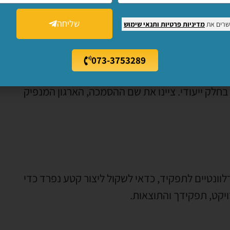
הסיום הצפוי). חשוב לציין ולהדגיש כל הצטיינות
שליחה
שרים את
מדיניות פרטיות
ותנאי שימוש
073-3753289
חלק ייעודי. ציינו את שם ההסמכה, הארגון המנפיק
וונטיים לתפקיד, כדאי לשקול ליצור קטע נפרד כדי
יקט, תפקידך והתוצאות.